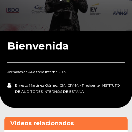
0
seconds
of
Bienvenida
12
minutes,
56
seconds
Jornadas de Auditoria Interna 2019
Ernesto Martínez Gómez, CIA, CRMA - Presidente. INSTITUTO
DE AUDITORES INTERNOS DE ESPAÑA
Vídeos relacionados