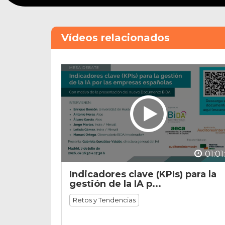
0
seconds
Volume
90%
Vídeos relacionados
01:01
Indicadores clave (KPIs) para la
gestión de la IA p...
Retos y Tendencias