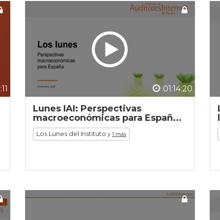
:11
01:14:20
Lunes IAI: Perspectivas
macroeconómicas para Españ...
Los Lunes del Instituto
y
1 más