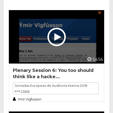
54:56
Plenary Session 6: You too should
think like a hacke...
Jornadas Europeas de Auditoría Interna 2018
and
1 more
Ymir Vigfusson