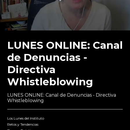
0
seconds
of
LUNES ONLINE: Canal
1
hour,
de Denuncias -
13
minutes,
1
Directiva
second
Whistleblowing
LUNES ONLINE: Canal de Denuncias - Directiva
Whistleblowing
Los Lunes del Instituto
Retos y Tendencias